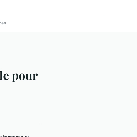
ces
ale pour
robustesse et