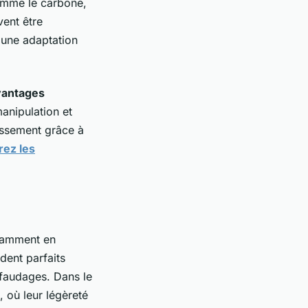
comme le carbone,
vent être
 une adaptation
vantages
manipulation et
tissement grâce à
ez les
tamment en
dent parfaits
afaudages. Dans le
, où leur légèreté