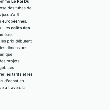
 comme
Le Roi Du
opose des tubes de
 jusqu'à 6
es européennes,
es. Les
coûts des
amètre,
 les prix débutent
 des dimensions
ien que
des projets
get. Les
r les tarifs et les
us d'achat en
de à travers la