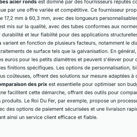
bes acier ronds
est dominé par des fournisseurs réputés
ngue par une offre variée et compétitive. Ce fournisseur pr
de 17,2 mm à 60,3 mm, avec des longueurs personnalisables
est mis sur la qualité, avec des tubes conformes aux norm
 durabilité et leur fiabilité pour des applications structurell
s
varient en fonction de plusieurs facteurs, notamment le di
 traitements de surface tels que la galvanisation. En général,
s euros pour les petits diamètres et peuvent s'élever pour
es finitions spécifiques. Les options de personnalisation, b
lus coûteuses, offrent des solutions sur mesure adaptées à 
omparaison des prix
est essentielle pour optimiser son bud
ne facilitent cette démarche, offrant des outils pour compare
s produits. Le Roi Du Fer, par exemple, propose un process
vec des options de paiement sécurisées et une livraison rapi
nt ainsi un service client efficace et fiable.