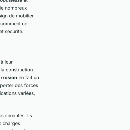
e de nombreux
sign de mobilier,
ez comment ce
et sécurité.
à leur
 la construction
orrosion
en fait un
pporter des forces
ications variées,
sionnantes. Ils
es charges