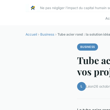
Ne pas négliger l'impact du capital humain 
Ac
Accueil
›
Business
›
Tube acier rond : la solution idé
BUSINESS
Tube ac
vos pro
L
Léon
26 octob
Le tube acier rond