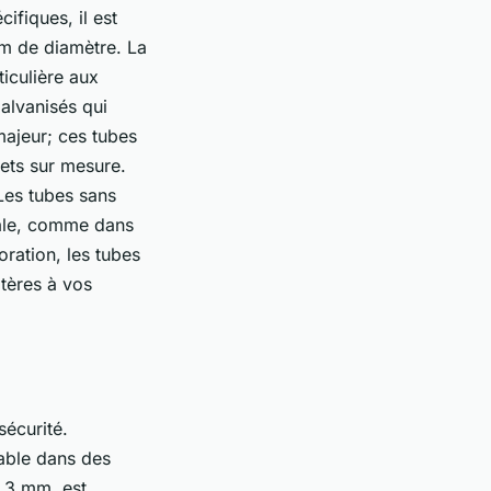
ifiques, il est
mm de diamètre. La
iculière aux
alvanisés qui
majeur; ces tubes
jets sur mesure.
Les tubes sans
ciale, comme dans
ration, les tubes
tères à vos
sécurité.
able dans des
0,3 mm, est