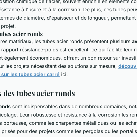
sition chimique de l'acier, souvent enrichie en éléments 
ésistance à l'usure et à la corrosion. De plus, ces tubes peu
termes de diamètre, d'épaisseur et de longueur, permettant
projet.
ubes acier ronds
es matériaux, les tubes acier ronds présentent plusieurs
a
 rapport résistance-poids est excellent, ce qui facilite leur 
 sont également économiques, offrant un bon retour sur inves
ur les projets nécessitant des solutions sur mesure,
découvr
 sur les tubes acier carré
ici.
 des tubes acier ronds
ronds
sont indispensables dans de nombreux domaines, no
icolage. Leur robustesse et résistance à la corrosion les ren
es porteuses, comme les charpentes métalliques ou les éch
t prisés pour des projets comme les pergolas ou les portails