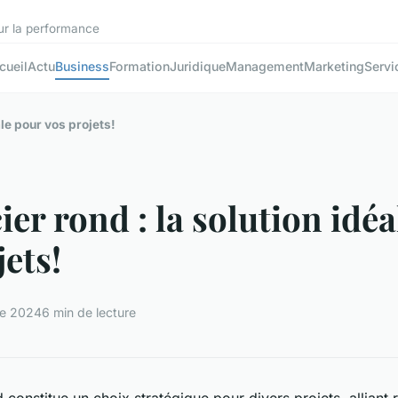
sur la performance
cueil
Actu
Business
Formation
Juridique
Management
Marketing
Servi
ale pour vos projets!
ier rond : la solution idé
jets!
re 2024
6 min de lecture
 constitue un choix stratégique pour divers projets, alliant 