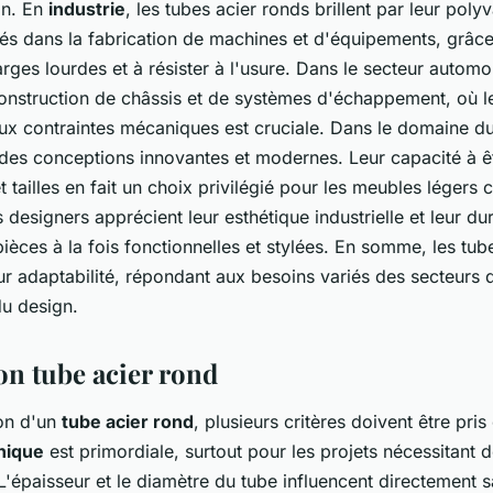
ion. En
industrie
, les tubes acier ronds brillent par leur polyv
és dans la fabrication de machines et d'équipements, grâce
ges lourdes et à résister à l'usure. Dans le secteur automob
construction de châssis et de systèmes d'échappement, où l
ux contraintes mécaniques est cruciale. Dans le domaine du
des conceptions innovantes et modernes. Leur capacité à ê
 tailles en fait un choix privilégié pour les meubles légers
s designers apprécient leur esthétique industrielle et leur dur
ièces à la fois fonctionnelles et stylées. En somme, les tub
eur adaptabilité, répondant aux besoins variés des secteurs d
 du design.
on tube acier rond
ion d'un
tube acier rond
, plusieurs critères doivent être pri
nique
est primordiale, surtout pour les projets nécessitant 
L'épaisseur et le diamètre du tube influencent directement s