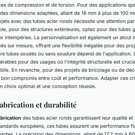
ces de compression et de torsion. Pour des applications spéc
r des dimensions adaptées, allant de 16 mm à plus de 100 
jets avec des tubes acier ronds nécessite une attention part
ple, pour des structures extérieures, optez pour des tubes g
ux intempéries. La personnalisation est également un atout 
és sur mesure, offrant une flexibilité inégalée pour des pro
ntre tubes soudés ou sans soudure dépend de l'application. 
érables pour des usages où l'intégrité structurelle est cru
obile. En revanche, pour des projets de bricolage ou de déco
 bon compromis entre coût et performance. Adapter ces cri
un choix optimal et une conception réussie.
brication et durabilité
brication
des tubes acier ronds garantissent leur qualité et 
andards européens, ces tubes assurent une performance fi
eantes. La précision des dimensions, allant de 17,2 mm à 6