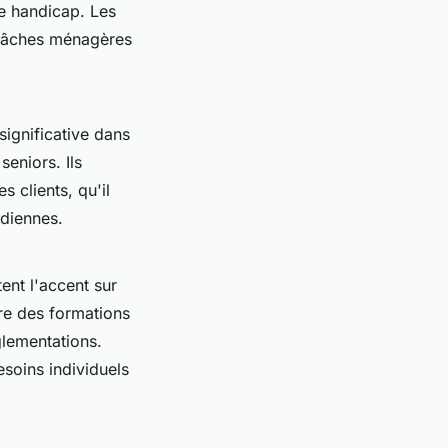
e handicap. Les
s tâches ménagères
ignificative dans
eniors. Ils
 clients, qu'il
idiennes.
nt l'accent sur
re des formations
glementations.
soins individuels