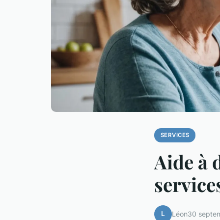
SERVICES
Aide à 
service
L
Léon
30 septe