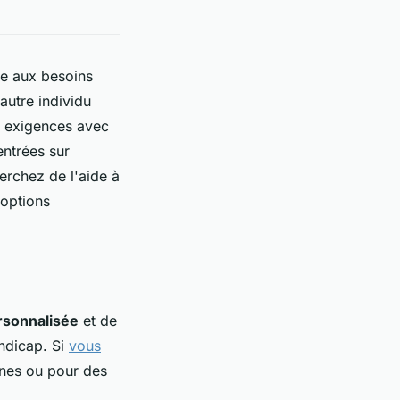
re aux besoins
autre individu
es exigences avec
ntrées sur
herchez de l'aide à
 options
rsonnalisée
et de
andicap. Si
vous
nes ou pour des