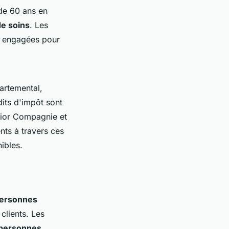
de 60 ans en
de soins
. Les
es engagées pour
artemental,
its d'impôt sont
nior Compagnie et
ts à travers ces
ibles.
personnes
clients. Les
 personnes