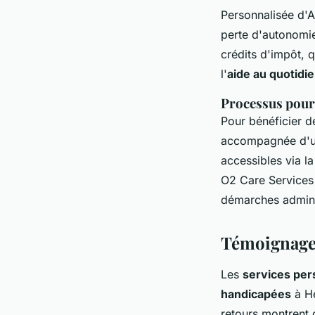
Personnalisée d'
perte d'autonomie
crédits d'impôt, 
l'
aide au quotidi
Processus pour 
Pour bénéficier d
accompagnée d'un 
accessibles via 
O2 Care Services 
démarches adminis
Témoignages 
Les
services per
handicapées
à Hé
retours montrent 