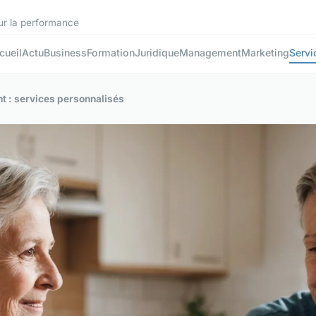
sur la performance
cueil
Actu
Business
Formation
Juridique
Management
Marketing
Servi
t : services personnalisés