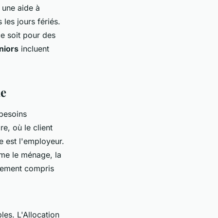
 une aide à
les jours fériés.
ce soit pour des
niors
incluent
le
besoins
e, où le client
e est l'employeur.
me le ménage, la
alement compris
les. L'Allocation