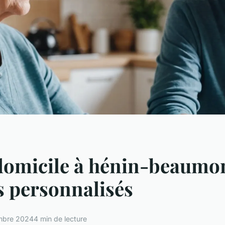
domicile à hénin-beaumon
s personnalisés
mbre 2024
4 min de lecture