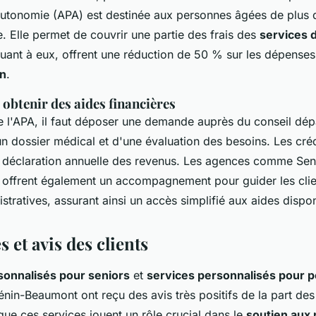
Autonomie (APA) est destinée aux personnes âgées de plus 
. Elle permet de couvrir une partie des frais des
services 
quant à eux, offrent une réduction de 50 % sur les dépens
en
.
obtenir des aides financières
e l'APA, il faut déposer une demande auprès du conseil dép
dossier médical et d'une évaluation des besoins. Les créd
la déclaration annuelle des revenus. Les agences comme Se
offrent également un accompagnement pour guider les clien
tratives, assurant ainsi un accès simplifié aux aides dispon
et avis des clients
sonnalisés pour seniors
et
services personnalisés pour 
nin-Beaumont ont reçu des avis très positifs de la part des 
que ces services jouent un rôle crucial dans le
soutien aux