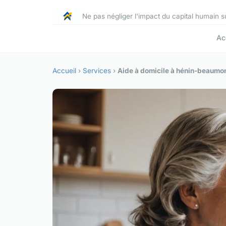
Ne pas négliger l'impact du capital humain 
Ac
Accueil
›
Services
›
Aide à domicile à hénin-beaumon